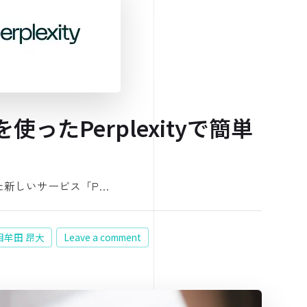
ったPerplexityで簡単
た新しいサービス「P…
 相牟田 昂大
Leave a comment