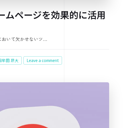
ームページを効果的に活用
において欠かせないツ…
 相牟田 昂大
Leave a comment