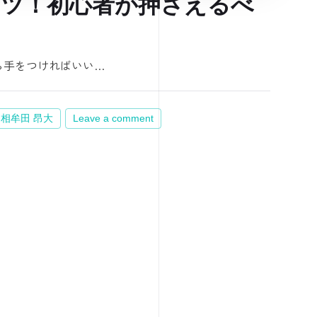
コツ！初心者が押さえるべ
ら手をつければいい…
 相牟田 昂大
Leave a comment