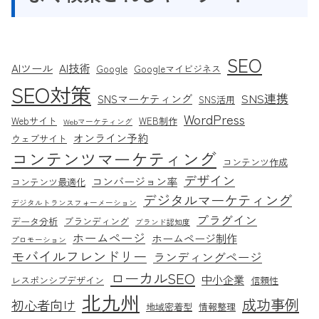
SEO
AIツール
AI技術
Google
Googleマイビジネス
SEO対策
SNS連携
SNSマーケティング
SNS活用
WordPress
Webサイト
WEB制作
Webマーケティング
オンライン予約
ウェブサイト
コンテンツマーケティング
コンテンツ作成
デザイン
コンバージョン率
コンテンツ最適化
デジタルマーケティング
デジタルトランスフォーメーション
プラグイン
データ分析
ブランディング
ブランド認知度
ホームページ
ホームページ制作
プロモーション
モバイルフレンドリー
ランディングページ
ローカルSEO
中小企業
レスポンシブデザイン
信頼性
北九州
成功事例
初心者向け
地域密着型
情報整理