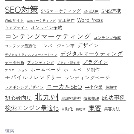
SEO対策
SNS連携
SNSマーケティング
SNS活用
WordPress
Webサイト
WEB制作
Webマーケティング
オンライン予約
ウェブサイト
コンテンツマーケティング
コンテンツ作成
デザイン
コンバージョン率
コンテンツ最適化
デジタルマーケティング
デジタルトランスフォーメーション
プラグイン
データ分析
ブランディング
ブランド認知度
ホームページ
ホームページ制作
プロモーション
モバイルフレンドリー
ランディングページ
ローカルSEO
中小企業
レスポンシブデザイン
信頼性
北九州
成功事例
初心者向け
地域密着型
情報整理
集客
検索エンジン最適化
自動化
集客方法
補助金
検索