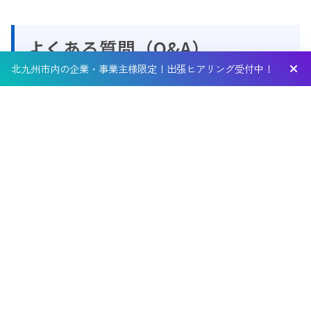
よくある質問（Q&A）
北九州市内の企業・事業主様限定！出張ヒアリング受付中！
Q1: マーケットシェアとウォレットシェアの違いは何です
か？
A1: マーケットシェアは、市場全体での自社の占有率を示
す指標で、一方ウォレットシェアは、個々の顧客の財布の
中で自社が占める割合を示す指標です。簡単に言えば、マ
ーケットシェアは市場規模の大きさに焦点を当て、ウォレ
ットシェアは顧客一人ひとりに対する売上に焦点を当てて
います。
Q2: マインドシェアを高めるためにすぐにできることは何
ですか？
A2: マインドシェアを高めるためにすぐにできることは、
顧客の記憶に残るような広告やプロモーションを行うこと
です。例えば、印象的なCMソングやキャッチフレーズを