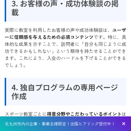
3. お客様の声・成功体験談の掲
載
実際に教室を利用したお客様の声や成功体験談は、
ユーザ
ーに信頼感を与えるための必須コンテンツ
です。特に、具
体的な成果を示すことで、訪問者に「自分も同じように成
功できるかもしれない」という期待を持たせることができ
ます。これにより、入会のハードルを下げることができる
でしょう。
4. 独自プログラムの専用ページ
作成
スポーツ教室ごとに
得意分野やこだわっているポイント
は
異なります。これらをアピールするためには、専用のペー
北九州市内の企業・事業主様限定！出張ヒアリング受付中！
ジを作成して個別に紹介することが効果的です。例えば、