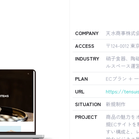
COMPANY
天水商事株式
ACCESS
〒124-0012
INDUSTRY
硝子食器、陶
ルスペース運
PLAN
ECプラン +
URL
https://tensuis
SITUATION
新規制作
PROJECT
商品の魅力を
規ECサイト
すい構成と、
的なビジネス