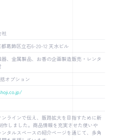
会社
 東京都葛飾区立石6-20-12 天水ビル
磁器、金属製品、お香の企画製造販売・レンタ
営
 一括オプション
hoji.co.jp/
オンラインで伝え、販路拡大を目指すために新
を制作しました。商品情報を充実させた使いや
レンタルスペースの紹介ページを通じて、多角
展開を支援しています。